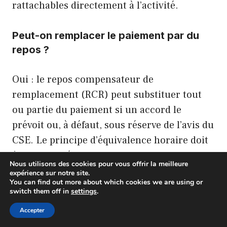
rattachables directement à l’activité.
Peut-on remplacer le paiement par du
repos ?
Oui : le repos compensateur de
remplacement (RCR) peut substituer tout
ou partie du paiement si un accord le
prévoit ou, à défaut, sous réserve de l’avis du
CSE. Le principe d’équivalence horaire doit
être respecté.
Nous utilisons des cookies pour vous offrir la meilleure
expérience sur notre site.
You can find out more about which cookies we are using or
Quelle est la différence entre heure
switch them off in
settings
.
complémentaire et heure
Accepter
supplémentaire ?