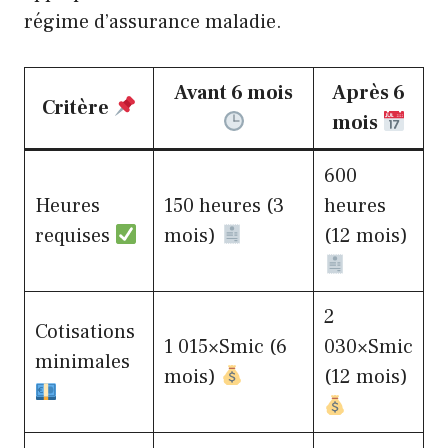
régime d’assurance maladie.
Avant 6 mois
Après 6
Critère
mois
600
Heures
150 heures (3
heures
requises
mois)
(12 mois)
2
Cotisations
1 015×Smic (6
030×Smic
minimales
mois)
(12 mois)